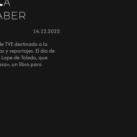
La
aber
14.12.2022
e TVE destinado a la
s y reportajes. El día de
s Lope de Toledo, que
sa», un libro para