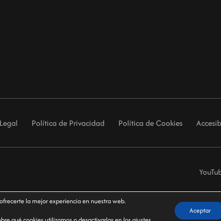
 Legal
Política de Privacidad
Política de Cookies
Accesib
YouTu
 ofrecerte la mejor experiencia en nuestra web.
Aceptar
re qué cookies utilizamos o desactivarlas en los
ajustes
.