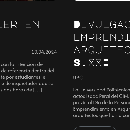
ler en
Divulga
emprend
arquite
10.04.2024
S.XXI
con la intención de
 de referencia dentro del
e por estudiantes, el
UPCT
rie de inquietudes que se
as dos horas de […]
La Universidad Politécni
actos Isaac Peral del CIM,
previa al Día de la Perso
Emprendimiento en Arquite
arquitectos que han alca