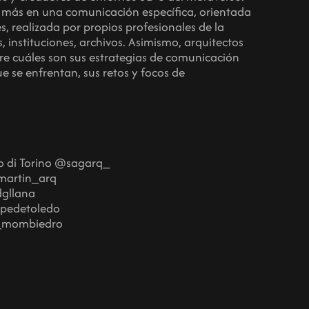
 más en una comunicación específica, orientada
s, realizada por propios profesionales de la
s, instituciones, archivos. Asimismo, arquitectos
bre cuáles son sus estrategias de comunicación
ue se enfrentan, sus retos y focos de
o di Torino @sagarq_
martin_arq
dgllana
opedetoledo
_mombiedro