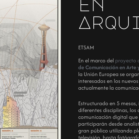
en
Arqu
ETSAM
En el marco del
proyecto 
de Comunicación en Arte y
la Unión Europea se organ
interesados en los nuevos
actualmente la comunicac
Estructurado en 5 mesas,
diferentes disciplinas, lo
comunicación digital que 
participarán desde analis
gran público utilizando p
televisión, hasta fotógra