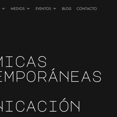
MEDIOS
EVENTOS
BLOG
CONTACTO
micas
emporáneas
nicación